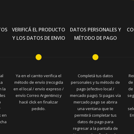
TOS
VERIFICÁ EL PRODUCTO
DATOS PERSONALES Y
CO
Y LOS DATOS DE ENVIO
MÉTODO DE PAGO
al
Ya en el carrito verifica el
Completá tus datos
Re
la
método de envío (recogida
personales y tu método de
de 
n la
en el local / envío expreso /
pago (efectivo local /
de 
des
envío Correo Argentino) y
mercado pago). Si pagas vía
seg
o
hacé click en finalizar
mercado pago se abrira
r
pedido.
una ventana que te
sel
k en
permitirá completar tus
En
echa
datos de pago para
regresar a la pantalla de