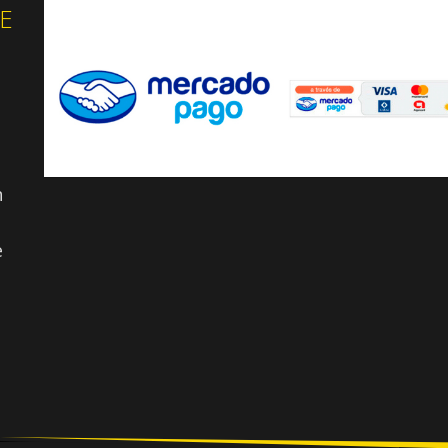
E
n
e