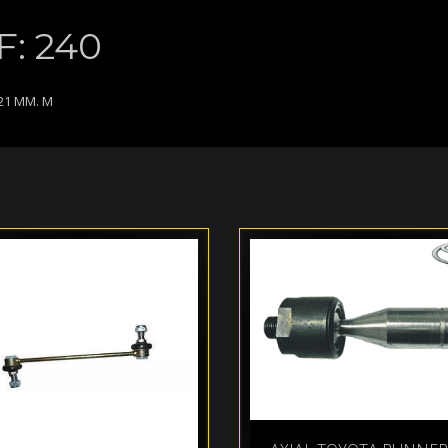
: 240
221 MM. M