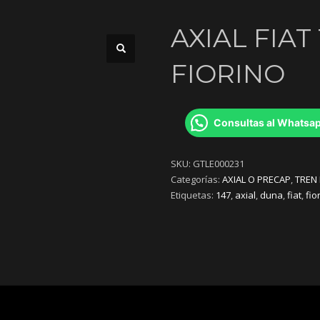
AXIAL FIAT 
FIORINO
Consultas al Whatsa
SKU:
GTLE000231
Categorías:
AXIAL O PRECAP
,
TREN
Etiquetas:
147
,
axial
,
duna
,
fiat
,
fio