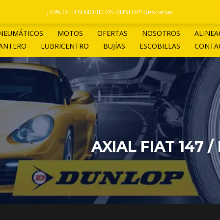
1 4961-4205
¡10% OFF EN MODELOS DUNLOP!
Descartar
NEUMÁTICOS
MOTOS
OFERTAS
NOSOTROS
ALINEA
LANTERO
LUBRICENTRO
BUJÍAS
ESCOBILLAS
CONTA
AXIAL FIAT 147 