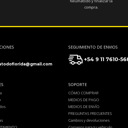
Neumatodo y finalizar la
compra.
CIONES
SEGUIMIENTO DE ENVIOS
+54 9 11 7610-56
todoflorida@gmail.com
ES
SOPORTE
a
CÓMO COMPRAR
o
MEDIOS DE PAGO
dos
MEDIOS DE ENVÍO
PREGUNTAS FRECUENTES
as
Cambios y devoluciones
TIMIENTO
Consejos para tu vehiculo