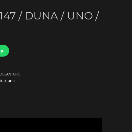
147 / DUNA / UNO /
pp
 DELANTERO
rino
,
uno