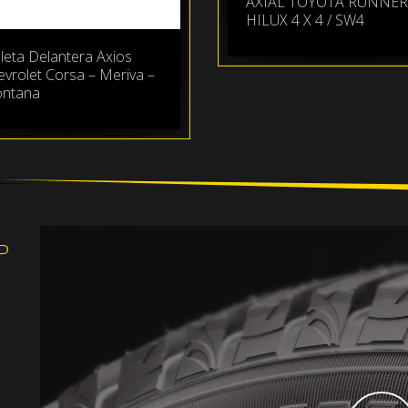
AXIAL TOYOTA RUNNER
HILUX 4 X 4 / SW4
leta Delantera Axios
vrolet Corsa – Meriva –
ntana
P