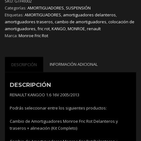
SKU:
GTFRI002
Categorías:
AMORTIGUADORES
,
SUSPENSIÓN
Etiquetas:
AMORTIGUADORES
,
amortiguadores delanteros
,
amortiguadores traseros
,
cambio de amortiguadores
,
colocación de
amortiguadores
,
fric rot
,
KANGO
,
MONROE
,
renault
Marca:
Monroe Fric Rot
INFORMACIÓN ADICIONAL
DESCRIPCIÓN
DESCRIPCIÓN
RENAULT KANGOO 1.6 16V 2005/2013
Podrás seleccionar entre los siguientes productos:
Cambio de Amortiguadores Monroe Fric Rot Delanteros y
traseros + alineación (Kit Completo)