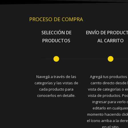
PROCESO DE COMPRA
SELECCIÓN DE
ENVÍO DE PRODUC
PRODUCTOS
AL CARRITO
Navegá a través de las
Agregá tus productos 
categorías y las vistas de
carrito directo desde 
cada producto para
vista de categorías o e
conocerlos en detalle.
vista de productos. Po
ingresar para verlo 
editarlo en cualquie
momento haciendo clic
el ícono arriba a la der
en el sitio.