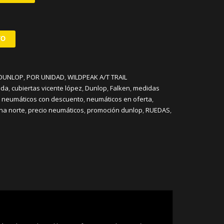
TO
DUNLOP
,
POR UNIDAD
,
WILDPEAK A/T TRAIL
ida
,
cubiertas vicente lópez
,
Dunlop
,
Falken
,
medidas
,
neumáticos con descuento
,
neumáticos en oferta
,
na norte
,
precio neumáticos
,
promoción dunlop
,
RUEDAS
,