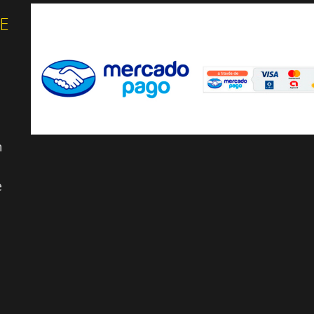
E
n
e