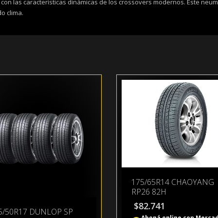
on las características dinámicas de los crossovers modernos. Este neumáti
o clima.
175/65R14 CHAOYANG
RP26 82H
$
82.741
5/50R17 DUNLOP SP
Aboná online con Merca