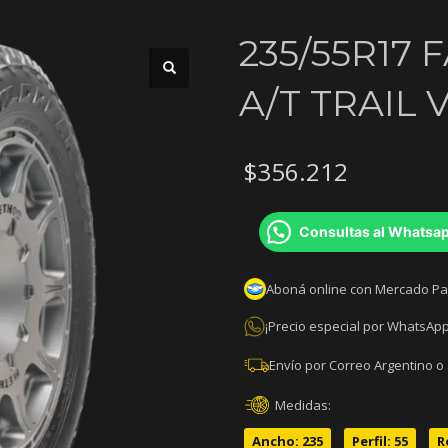
235/55R17
A/T TRAIL 
$
356.212
Consultas al Whatsa
Aboná online con Mercado P
¡Precio especial por WhatsApp
Envío por Correo Argentino o
Medidas:
Ancho: 235
Perfil: 55
R