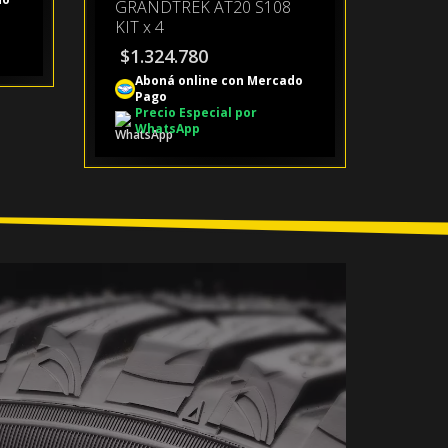
GRANDTREK AT20 S108
KIT x 4
$
1.324.780
Aboná online con Mercado
Pago
Precio Especial por
WhatsApp