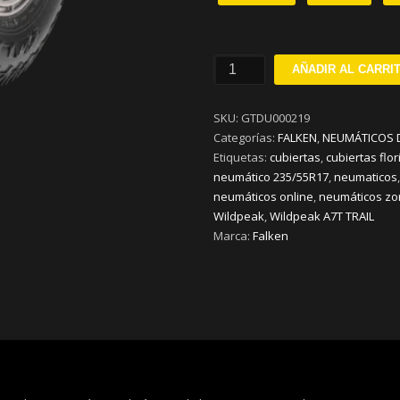
235/55R17
AÑADIR AL CARRI
FALKEN
WILDPEAK
SKU:
GTDU000219
A/T
Categorías:
FALKEN
,
NEUMÁTICOS 
TRAIL
Etiquetas:
cubiertas
,
cubiertas flor
V103
neumático 235/55R17
,
neumaticos
cantidad
neumáticos online
,
neumáticos zo
Wildpeak
,
Wildpeak A7T TRAIL
Marca:
Falken