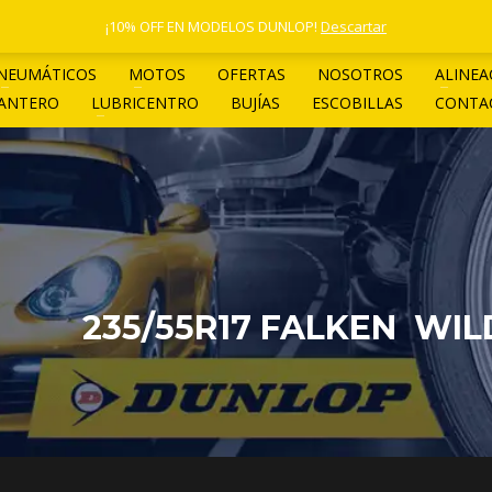
1 4961-4205
¡10% OFF EN MODELOS DUNLOP!
Descartar
NEUMÁTICOS
MOTOS
OFERTAS
NOSOTROS
ALINEA
LANTERO
LUBRICENTRO
BUJÍAS
ESCOBILLAS
CONTA
235/55R17 FALKEN WIL