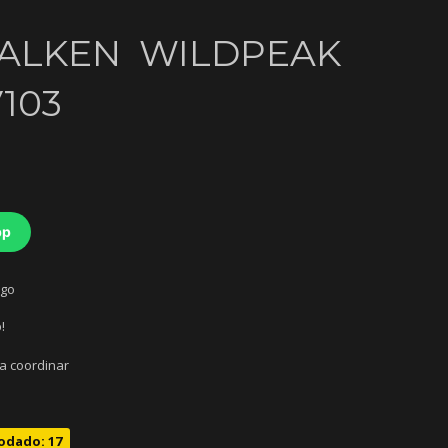
 FALKEN WILDPEAK
V103
pp
ago
!
 a coordinar
odado: 17