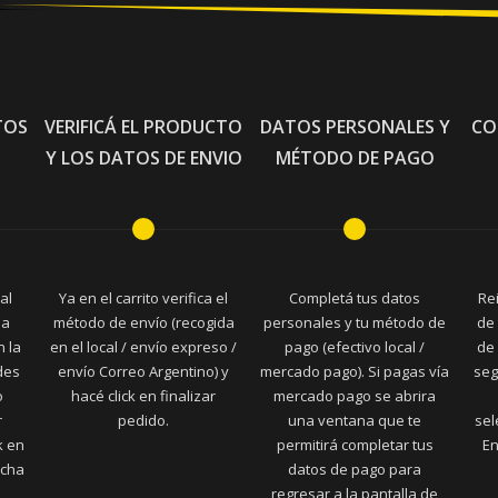
TOS
VERIFICÁ EL PRODUCTO
DATOS PERSONALES Y
CO
Y LOS DATOS DE ENVIO
MÉTODO DE PAGO
al
Ya en el carrito verifica el
Completá tus datos
Re
la
método de envío (recogida
personales y tu método de
de 
n la
en el local / envío expreso /
pago (efectivo local /
de 
des
envío Correo Argentino) y
mercado pago). Si pagas vía
seg
o
hacé click en finalizar
mercado pago se abrira
r
pedido.
una ventana que te
sel
k en
permitirá completar tus
En
echa
datos de pago para
regresar a la pantalla de