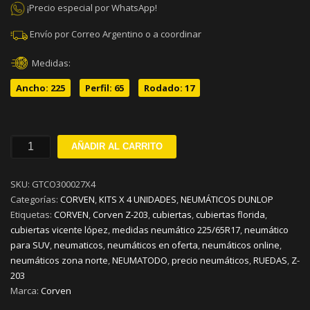
¡Precio especial por WhatsApp!
Envío por Correo Argentino o a coordinar
Medidas:
Ancho: 225
Perfil: 65
Rodado: 17
225/65R17
AÑADIR AL CARRITO
CORVEN
Z-
SKU:
GTCO300027X4
203
Categorías:
CORVEN
,
KITS X 4 UNIDADES
,
NEUMÁTICOS DUNLOP
102H
Etiquetas:
CORVEN
,
Corven Z-203
,
cubiertas
,
cubiertas florida
,
KIT
cubiertas vicente lópez
,
medidas neumático 225/65R17
,
neumático
X
para SUV
,
neumaticos
,
neumáticos en oferta
,
neumáticos online
,
4
neumáticos zona norte
,
NEUMATODO
,
precio neumáticos
,
RUEDAS
,
Z-
cantidad
203
Marca:
Corven