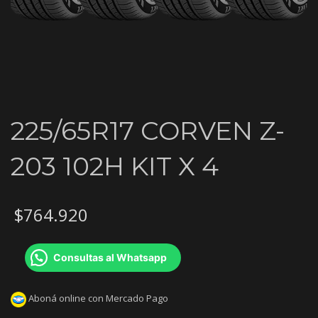
225/65R17 CORVEN Z-
203 102H KIT X 4
$
764.920
Consultas al Whatsapp
Aboná online con Mercado Pago