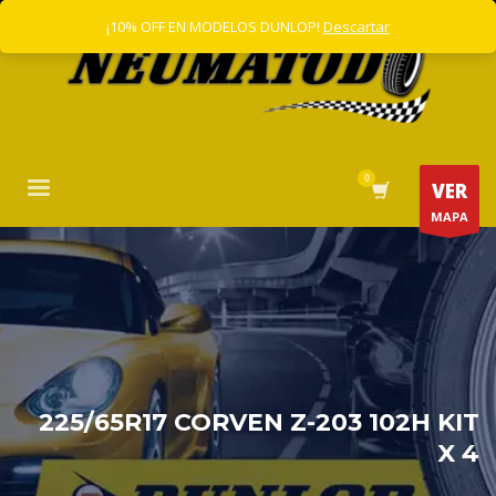
¡10% OFF EN MODELOS DUNLOP!
Descartar
VER
MAPA
225/65R17 CORVEN Z-203 102H KIT
X 4