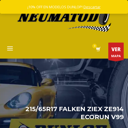
¡10% OFF EN MODELOS DUNLOP!
Descartar
VER
MAPA
215/65R17 FALKEN ZIEX ZE914
ECORUN V99