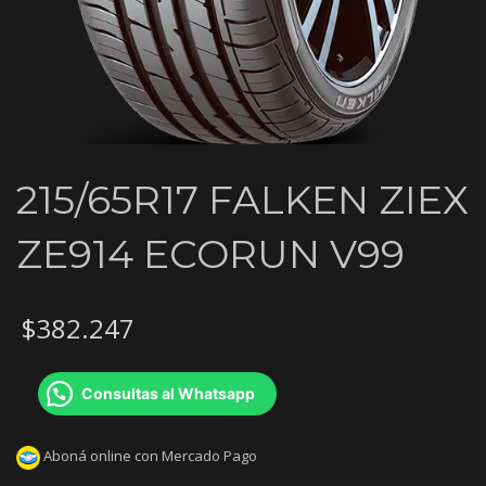
215/65R17 FALKEN ZIEX
ZE914 ECORUN V99
$
382.247
Consultas al Whatsapp
Aboná online con Mercado Pago