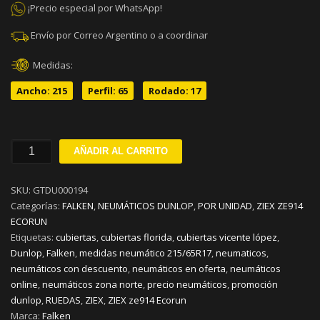
¡Precio especial por WhatsApp!
Envío por Correo Argentino o a coordinar
Medidas:
Ancho: 215
Perfil: 65
Rodado: 17
215/65R17
AÑADIR AL CARRITO
FALKEN
ZIEX
SKU:
GTDU000194
ZE914
Categorías:
FALKEN
,
NEUMÁTICOS DUNLOP
,
POR UNIDAD
,
ZIEX ZE914
ECORUN
ECORUN
V99
Etiquetas:
cubiertas
,
cubiertas florida
,
cubiertas vicente lópez
,
cantidad
Dunlop
,
Falken
,
medidas neumático 215/65R17
,
neumaticos
,
neumáticos con descuento
,
neumáticos en oferta
,
neumáticos
online
,
neumáticos zona norte
,
precio neumáticos
,
promoción
dunlop
,
RUEDAS
,
ZIEX
,
ZIEX ze914 Ecorun
Marca:
Falken