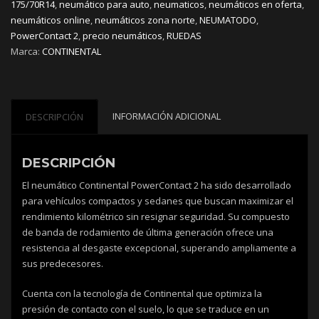
175/70R14
,
neumático para auto
,
neumaticos
,
neumáticos en oferta
,
4
neumáticos online
,
neumáticos zona norte
,
NEUMATODO
,
cantidad
PowerContact 2
,
precio neumáticos
,
RUEDAS
Marca:
CONTINENTAL
INFORMACIÓN ADICIONAL
DESCRIPCIÓN
DESCRIPCIÓN
El neumático Continental PowerContact 2 ha sido desarrollado
para vehículos compactos y sedanes que buscan maximizar el
rendimiento kilométrico sin resignar seguridad. Su compuesto
de banda de rodamiento de última generación ofrece una
resistencia al desgaste excepcional, superando ampliamente a
sus predecesores.
Cuenta con la tecnología de Continental que optimiza la
presión de contacto con el suelo, lo que se traduce en un