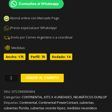
Consultas al Whatsapp
Aboná online con Mercado Pago
¡Precio especial por WhatsApp!
Envío por Correo Argentino o a coordinar
Medidas:
Ancho: 175
Perfil: 70
Rodado: 14
175/70R14
AÑADIR AL CARRITO
CONTINENTAL
POWERCONTACT
SKU:
GTCON00004X4
2
Categorías:
CONTINENTAL
,
KITS X 4 UNIDADES
,
NEUMÁTICOS DUNLOP
84T
Etiquetas:
Continental
,
Continental PowerContact
,
cubiertas
,
KIT
cubiertas florida
,
cubiertas vicente lópez
,
medidas neumático
X