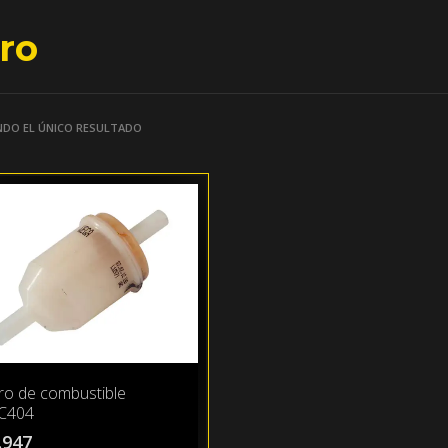
tro
DO EL ÚNICO RESULTADO
tro de combustible
C404
.947