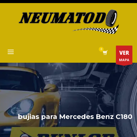
VER
MAPA
bujias para Mercedes Benz C180