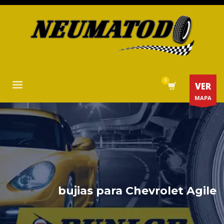
VER
MAPA
bujias para Chevrolet Agile