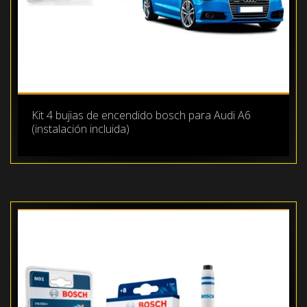
Kit 4 bujias de encendido bosch para Audi A6
(instalación incluida)