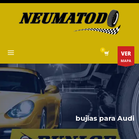
VER
MAPA
bujias para Audi