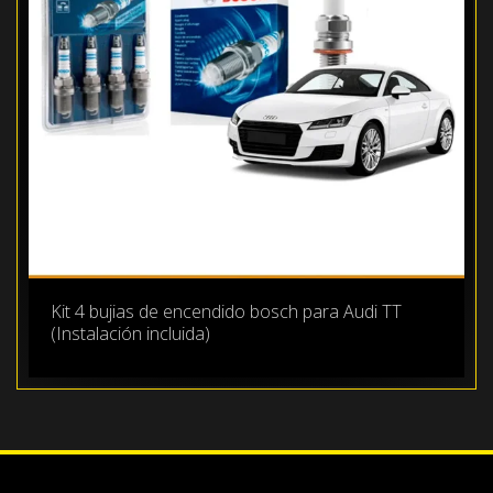
Kit 4 bujias de encendido bosch para Audi TT
(Instalación incluida)