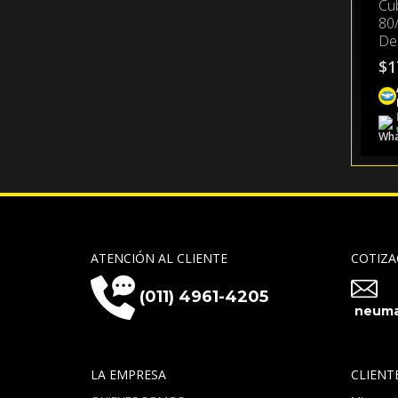
Cu
80
De
$
1
ATENCIÓN AL CLIENTE
COTIZA
(011) 4961-4205
neuma
LA EMPRESA
CLIENT