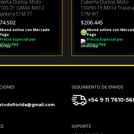
bierta Dunlop Moto
Cubierta Dunlop Moto
/100-21 GMAX MX12
100/90-19 MX14 Traser
lantera 51M TT
57M WT
74.502
$
206.445
Aboná online con Mercado
Aboná online con Merca
Pago
Pago
Precio Especial por
Precio Especial por
WhatsApp
WhatsApp
CIONES
SEGUIMIENTO DE ENVIOS
+54 9 11 7610-56
todoflorida@gmail.com
ES
SOPORTE