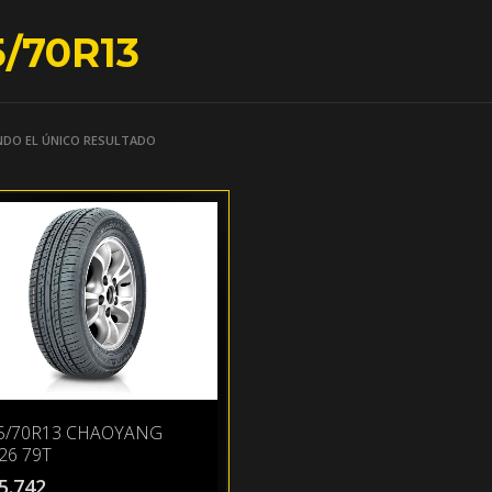
5/70R13
DO EL ÚNICO RESULTADO
5/70R13 CHAOYANG
26 79T
5.742