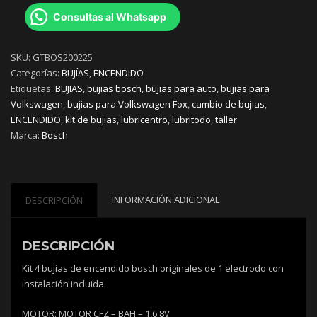
Consultas al Whatsapp
SKU:
GTBOS200225
Categorías:
BUJÍAS
,
ENCENDIDO
Etiquetas:
BUJIAS
,
bujias bosch
,
bujias para auto
,
bujias para
Volkswagen
,
bujias para Volkswagen Fox
,
cambio de bujias
,
ENCENDIDO
,
kit de bujias
,
lubricentro
,
lubritodo
,
taller
Marca:
Bosch
INFORMACIÓN ADICIONAL
DESCRIPCIÓN
DESCRIPCIÓN
Kit 4 bujias de encendido bosch originales de 1 electrodo con
instalación incluida
MOTOR: MOTOR CFZ – BAH – 1,6 8V