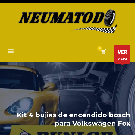
VER
MAPA
Kit 4 bujias de encendido bosch
para Volkswagen Fox