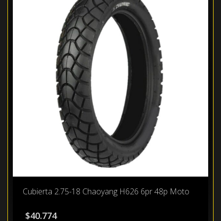
Cubierta 2.75-18 Chaoyang H626 6pr 48p Moto
$
40.774