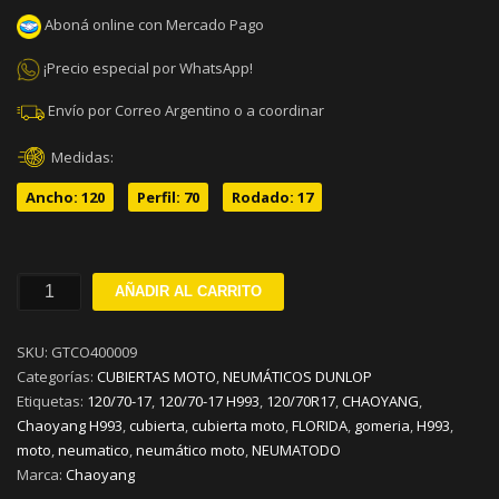
Aboná online con Mercado Pago
¡Precio especial por WhatsApp!
Envío por Correo Argentino o a coordinar
Medidas:
Ancho: 120
Perfil: 70
Rodado: 17
Cubierta
AÑADIR AL CARRITO
120/70-
17
SKU:
GTCO400009
Chaoyang
Categorías:
CUBIERTAS MOTO
,
NEUMÁTICOS DUNLOP
H993
Etiquetas:
120/70-17
,
120/70-17 H993
,
120/70R17
,
CHAOYANG
,
4pr
Chaoyang H993
,
cubierta
,
cubierta moto
,
FLORIDA
,
gomeria
,
H993
,
58s
moto
,
neumatico
,
neumático moto
,
NEUMATODO
Moto
Marca:
Chaoyang
cantidad