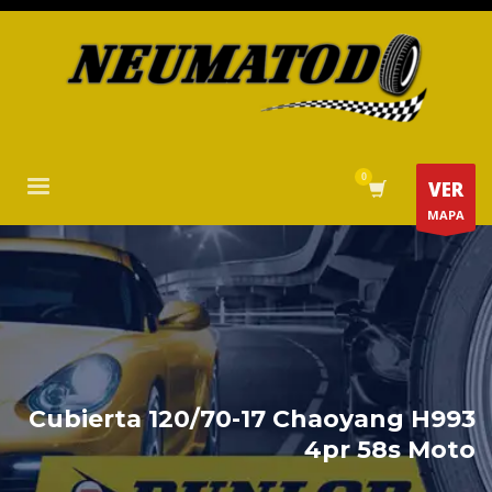
VER
MAPA
Cubierta 120/70-17 Chaoyang H993
4pr 58s Moto