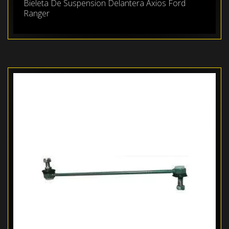
Bieleta De Suspension Delantera Axios Ford
Ranger