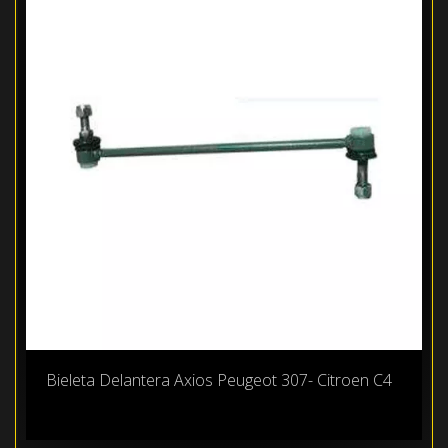
Bieleta Delantera Axios Peugeot 307- Citroen C4