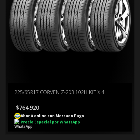
225/65R17 CORVEN Z-203 102H KIT X 4
$
764.920
Aboná online con Mercado Pago
Precio Especial por WhatsApp