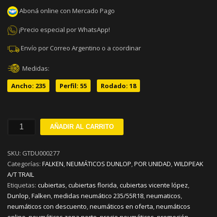
Aboná online con Mercado Pago
¡Precio especial por WhatsApp!
Envío por Correo Argentino o a coordinar
Medidas:
Ancho: 235
Perfil: 55
Rodado: 18
235/55R18
AÑADIR AL CARRITO
FALKEN
WILDPEAK
SKU:
GTDU000277
A/T
Categorías:
FALKEN
,
NEUMÁTICOS DUNLOP
,
POR UNIDAD
,
WILDPEAK
TRAIL
A/T TRAIL
V100
Etiquetas:
cubiertas
,
cubiertas florida
,
cubiertas vicente lópez
,
cantidad
Dunlop
,
Falken
,
medidas neumático 235/55R18
,
neumaticos
,
neumáticos con descuento
,
neumáticos en oferta
,
neumáticos
online
,
neumáticos zona norte
,
precio neumáticos
,
promoción