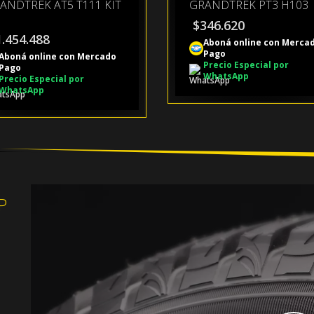
ANDTREK AT5 T111 KIT
GRANDTREK PT3 H103
$
346.620
1.454.488
Aboná online con Merca
Pago
Aboná online con Mercado
Precio Especial por
Pago
WhatsApp
Precio Especial por
WhatsApp
P