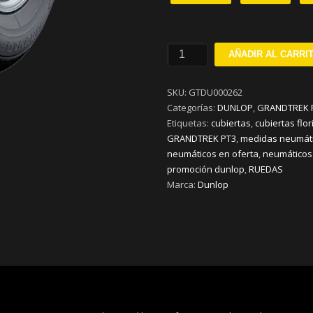
225/55R18
AÑADIR AL CARRI
DUNLOP
GRANDTREK
SKU:
GTDU000262
PT3
Categorías:
DUNLOP
,
GRANDTREK 
V98
Etiquetas:
cubiertas
,
cubiertas flor
cantidad
GRANDTREK PT3
,
medidas neumáti
neumáticos en oferta
,
neumáticos
promoción dunlop
,
RUEDAS
Marca:
Dunlop