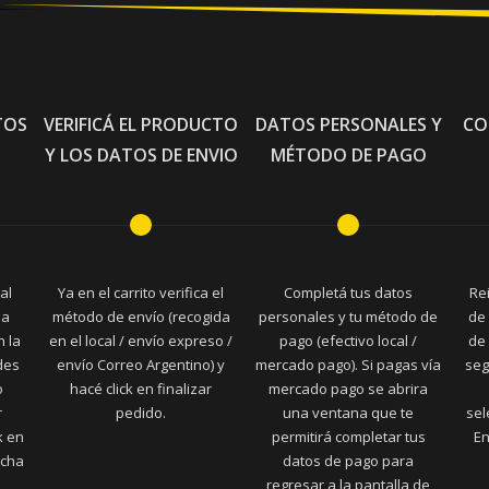
TOS
VERIFICÁ EL PRODUCTO
DATOS PERSONALES Y
CO
Y LOS DATOS DE ENVIO
MÉTODO DE PAGO
al
Ya en el carrito verifica el
Completá tus datos
Re
la
método de envío (recogida
personales y tu método de
de 
n la
en el local / envío expreso /
pago (efectivo local /
de 
des
envío Correo Argentino) y
mercado pago). Si pagas vía
seg
o
hacé click en finalizar
mercado pago se abrira
r
pedido.
una ventana que te
sel
k en
permitirá completar tus
En
echa
datos de pago para
regresar a la pantalla de