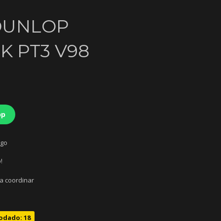
 DUNLOP
 PT3 V98
pp
ago
!
 a coordinar
odado: 18