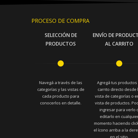
PROCESO DE COMPRA
SELECCIÓN DE
ENVÍO DE PRODUC
PRODUCTOS
AL CARRITO
Navegá a través de las
Agregá tus productos 
categorías y las vistas de
carrito directo desde 
cada producto para
vista de categorías o e
conocerlos en detalle.
vista de productos. Po
ingresar para verlo 
editarlo en cualquie
momento haciendo clic
el ícono arriba a la der
en el sitio.