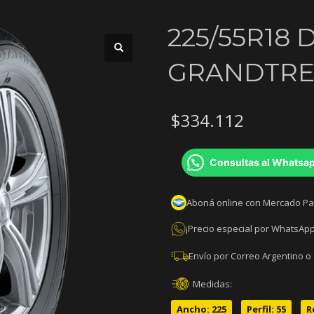
225/55R18
GRANDTREK
$
334.112
Consultas al Whatsa
Aboná online con Mercado P
¡Precio especial por WhatsApp
Envío por Correo Argentino o
Medidas:
Ancho: 225
Perfil: 55
R