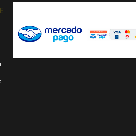
E
n
e