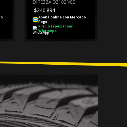
DIREZZA DZ102 V82
$
240.894
do
Aboná online con Mercado
Pago
Precio Especial por
WhatsApp