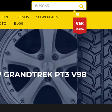
CIÓN
FRENOS
SUSPENSIÓN
VER
CTO
BLOG
MAPA
P GRANDTREK PT3 V98