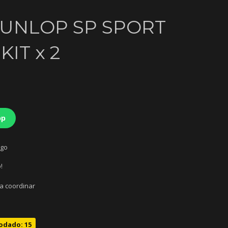
 DUNLOP SP SPORT
KIT x 2
pp
ago
!
 a coordinar
odado: 15