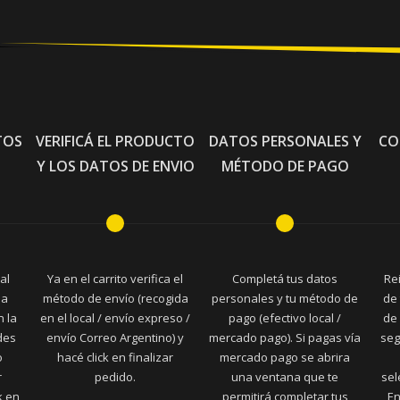
TOS
VERIFICÁ EL PRODUCTO
DATOS PERSONALES Y
CO
Y LOS DATOS DE ENVIO
MÉTODO DE PAGO
al
Ya en el carrito verifica el
Completá tus datos
Re
la
método de envío (recogida
personales y tu método de
de 
n la
en el local / envío expreso /
pago (efectivo local /
de 
des
envío Correo Argentino) y
mercado pago). Si pagas vía
seg
o
hacé click en finalizar
mercado pago se abrira
r
pedido.
una ventana que te
sel
k en
permitirá completar tus
En