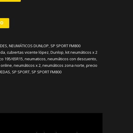
TO
ADES
,
NEUMÁTICOS DUNLOP
,
SP SPORT FM800
ida
,
cubiertas vicente lópez
,
Dunlop
,
kit neumáticos x 2
co 195/65R15
,
neumaticos
,
neumáticos con descuento
,
 online
,
neumáticos x 2
,
neumáticos zona norte
,
precio
UEDAS
,
SP SPORT
,
SP SPORT FM800