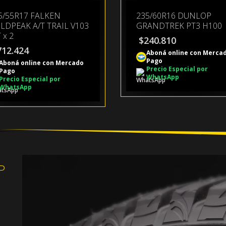
5/55R17 FALKEN
235/60R16 DUNLOP
LDPEAK A/T TRAIL V103
GRANDTREK PT3 H100
 x 2
$
240.810
712.424
Aboná online con Merca
Pago
Aboná online con Mercado
Precio Especial por
Pago
WhatsApp
Precio Especial por
WhatsApp
P