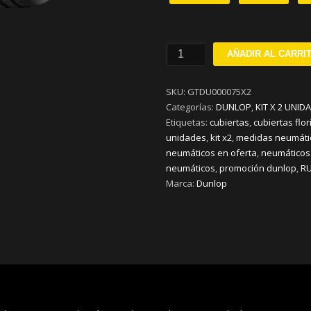
195/65R15
AÑADIR AL CARRI
DUNLOP
SP
SKU:
GTDU000075X2
SPORT
Categorías:
DUNLOP
,
KIT X 2 UNID
FM800
Etiquetas:
cubiertas
,
cubiertas flor
H91
unidades
,
kit x2
,
medidas neumáti
KIT
neumáticos en oferta
,
neumáticos
x
neumáticos
,
promoción dunlop
,
R
2
Marca:
Dunlop
cantidad