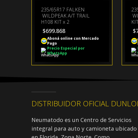
235/65R17 FALKEN
23
WILDPEAK A/T TRAIL
WI
H108 KIT x 2
KIT
$
699.868
$
Aboná online con Mercado
Pago
Precio Especial por
WhatsApp
DISTRIBUIDOR OFICIAL DUNLO
Neumatodo es un Centro de Servicios
integral para auto y camioneta ubicado
en Florida, Zona Norte. Como