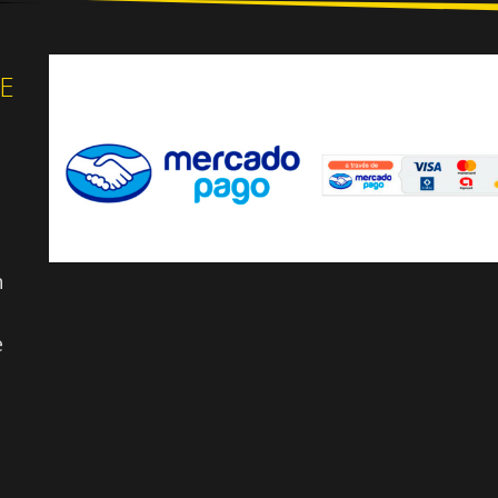
E
n
e