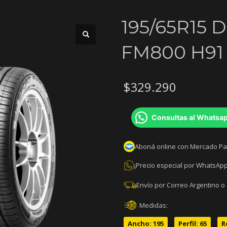
195/65R15
FM800 H91 
$
329.290
Consultas al Whatsa
Aboná online con Mercado P
¡Precio especial por WhatsApp
Envío por Correo Argentino o
Medidas:
Ancho: 195
Perfil: 65
R