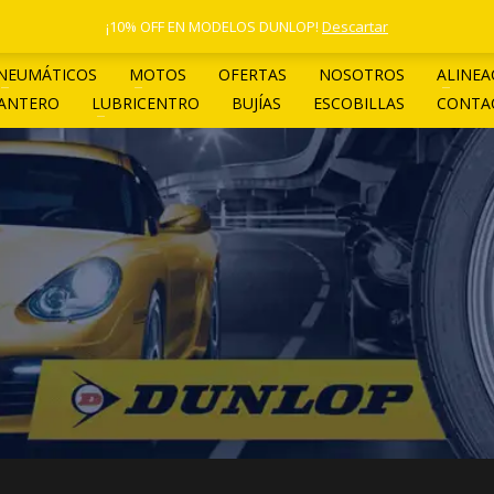
1 4961-4205
¡10% OFF EN MODELOS DUNLOP!
Descartar
NEUMÁTICOS
MOTOS
OFERTAS
NOSOTROS
ALINEA
LANTERO
LUBRICENTRO
BUJÍAS
ESCOBILLAS
CONTA